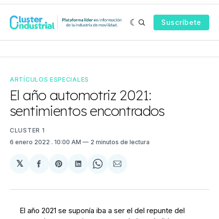
Suscríbete
ARTÍCULOS ESPECIALES
El año automotriz 2021:
sentimientos encontrados
CLUSTER 1
6 enero 2022
. 10:00 AM
2 minutos de lectura
𝕏
Compartir
Share
Compartir
Share
Compartir
en
on
en
on
via
Facebook
Pinterest
LinkedIn
WhatsApp
Email
El año 2021 se suponía iba a ser el del repunte del