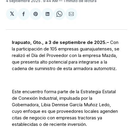
4 septiembre 2025
. 9:44 AM
1 minuto de lectura
𝕏
Compartir
Share
Compartir
Share
Compartir
en
on
en
on
via
Facebook
Pinterest
LinkedIn
WhatsApp
Email
Irapuato, Gto., a 3 de septiembre de 2025.–
Con
la participación de 105 empresas guanajuatenses, se
realizó el Día del Proveedor con la empresa Mazda,
que presenta alto potencial para integrarse a la
cadena de suministro de esta armadora automotriz.
Este encuentro forma parte de la Estrategia Estatal
de Conexión Industrial, impulsada por la
Gobernadora, Libia Dennise García Muñoz Ledo,
cuyo enfoque es que proveedores locales agenden
citas de negocio con empresas tractoras ya
establecidas o de reciente inversión.