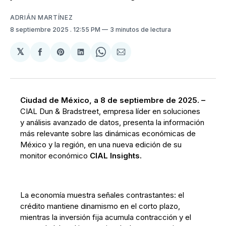
ADRIÁN MARTÍNEZ
8 septiembre 2025
. 12:55 PM
3 minutos de lectura
𝕏
Compartir
Share
Compartir
Share
Compartir
en
on
en
on
via
Facebook
Pinterest
LinkedIn
WhatsApp
Email
Ciudad de México, a 8 de septiembre de 2025. –
CIAL Dun & Bradstreet, empresa líder en soluciones
y análisis avanzado de datos, presenta la información
más relevante sobre las dinámicas económicas de
México y la región, en una nueva edición de su
monitor económico
CIAL Insights.
La economía muestra señales contrastantes: el
crédito mantiene dinamismo en el corto plazo,
mientras la inversión fija acumula contracción y el