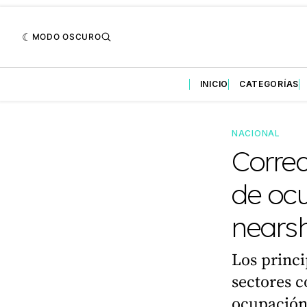
MODO OSCURO
INICIO
CATEGORÍAS
NACIONAL
Corred
de oc
nears
Los princi
sectores c
ocupación 