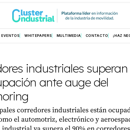
EVENTOS
WHITEPAPERS
MULTIMEDIA
CONTACTO
¡HAZ NE
ores industriales supera
upación ante auge del
horing
pales corredores industriales están ocupa
omo el automotriz, electrónico y aeroespac
industrial ya supera el 90% en corredores