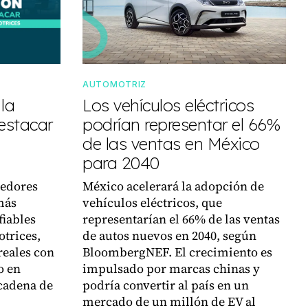
AUTOMOTRIZ
 la
Los vehículos eléctricos
estacar
podrían representar el 66%
de las ventas en México
para 2040
eedores
México acelerará la adopción de
más
vehículos eléctricos, que
fiables
representarían el 66% de las ventas
trices,
de autos nuevos en 2040, según
reales con
BloombergNEF. El crecimiento es
o en
impulsado por marcas chinas y
 cadena de
podría convertir al país en un
mercado de un millón de EV al