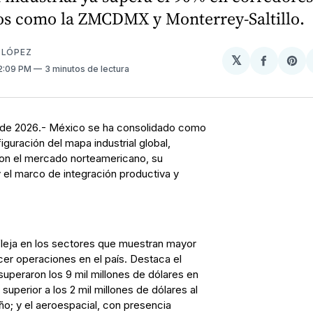
cos como la ZMCDMX y Monterrey-Saltillo.
 LÓPEZ
𝕏
Compart
Sh
12:09 PM
3 minutos de lectura
en
on
Facebo
Pin
 de 2026.- México se ha consolidado como
iguración del mapa industrial global,
con el mercado norteamericano, su
y el marco de integración productiva y
fleja en los sectores que muestran mayor
cer operaciones en el país. Destaca el
superaron los 9 mil millones de dólares en
superior a los 2 mil millones de dólares al
o; y el aeroespacial, con presencia