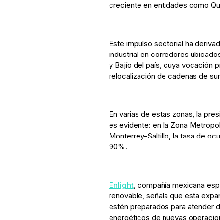
creciente en entidades como Quer
Este impulso sectorial ha deriva
industrial en corredores ubicado
y Bajío del país, cuya vocación p
relocalización de cadenas de sum
En varias de estas zonas, la pres
es evidente: en la Zona Metropol
Monterrey-Saltillo, la tasa de oc
90%.
Enlight
, compañía mexicana espe
renovable, señala que esta expa
estén preparados para atender d
energéticos de nuevas operacione