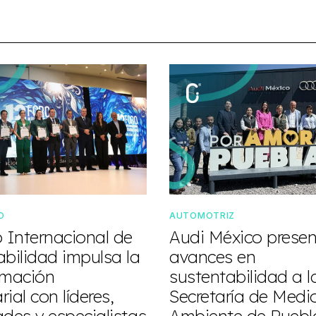
O
AUTOMOTRIZ
o Internacional de
Audi México prese
abilidad impulsa la
avances en
rmación
sustentabilidad a l
ial con líderes,
Secretaría de Medi