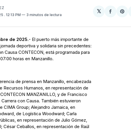
EZ
𝕏
Compart
Sh
025
. 12:13 PM
3 minutos de lectura
en
on
Facebo
Pin
mbre de 2025
.- El puerto más importante de
jornada deportiva y solidaria sin precedentes:
a con Causa CONTECON, está programada para
 07:00 horas en Manzanillo.
nferencia de prensa en Manzanillo, encabezada
 de Recursos Humanos, en representación de
de CONTECON MANZANILLO, y de Francisco
a Carrera con Causa. También estuvieron
 CIMA Group; Alejandro Jamaica, en
odward, de Logística Woodward; Carla
blicas, en representación de Julio Gómez,
l; César Ceballos, en representación de Raúl