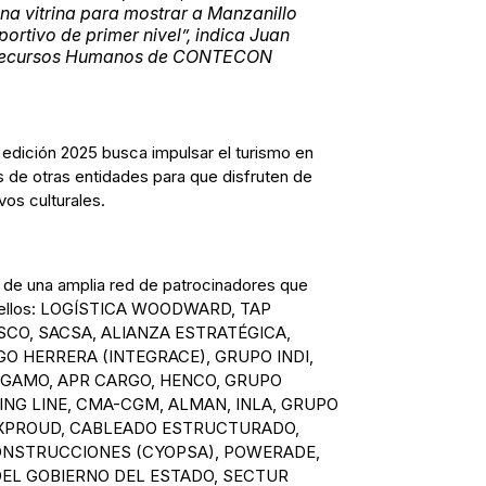
na vitrina para mostrar a Manzanillo
portivo de primer nivel”,
indica Juan
e Recursos Humanos de CONTECON
edición 2025 busca impulsar el turismo en
 de otras entidades para que disfruten de
vos culturales.
o de una amplia red de patrocinadores que
re ellos: LOGÍSTICA WOODWARD, TAP
SCO, SACSA, ALIANZA ESTRATÉGICA,
O HERRERA (INTEGRACE), GRUPO INDI,
 GAMO, APR CARGO, HENCO, GRUPO
NG LINE, CMA-CGM, ALMAN, INLA, GRUPO
XPROUD, CABLEADO ESTRUCTURADO,
ONSTRUCCIONES (CYOPSA), POWERADE,
DEL GOBIERNO DEL ESTADO, SECTUR