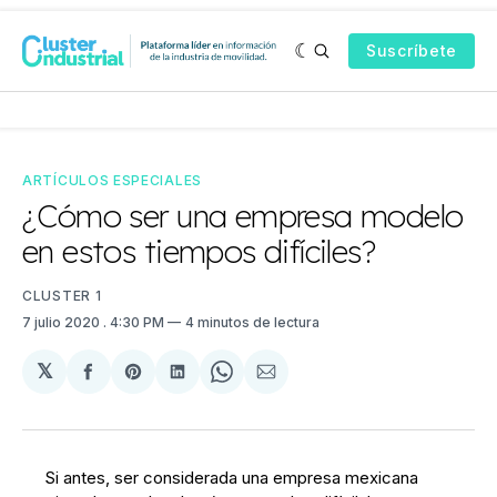
Suscríbete
ARTÍCULOS ESPECIALES
¿Cómo ser una empresa modelo
en estos tiempos difíciles?
CLUSTER 1
7 julio 2020
. 4:30 PM
4 minutos de lectura
𝕏
Compartir
Share
Compartir
Share
Compartir
en
on
en
on
via
Facebook
Pinterest
LinkedIn
WhatsApp
Email
Si antes, ser considerada una empresa mexicana