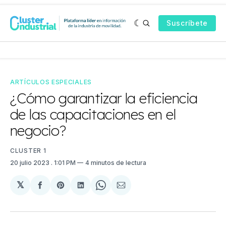
Suscríbete
ARTÍCULOS ESPECIALES
¿Cómo garantizar la eficiencia
de las capacitaciones en el
negocio?
CLUSTER 1
20 julio 2023
. 1:01 PM
4 minutos de lectura
𝕏
Compartir
Share
Compartir
Share
Compartir
en
on
en
on
via
Facebook
Pinterest
LinkedIn
WhatsApp
Email