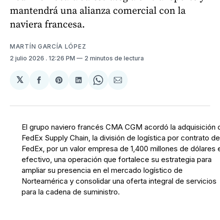
mantendrá una alianza comercial con la
naviera francesa.
MARTÍN GARCÍA LÓPEZ
2 julio 2026
. 12:26 PM
2 minutos de lectura
𝕏
Compartir
Share
Compartir
Share
Compartir
en
on
en
on
via
Facebook
Pinterest
LinkedIn
WhatsApp
Email
El grupo naviero francés CMA CGM acordó la adquisición 
FedEx Supply Chain, la división de logística por contrato de
FedEx, por un valor empresa de 1,400 millones de dólares 
efectivo, una operación que fortalece su estrategia para
ampliar su presencia en el mercado logístico de
Norteamérica y consolidar una oferta integral de servicios
para la cadena de suministro.