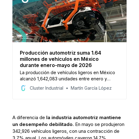
Producción automotriz suma 1.64
millones de vehículos en México
durante enero-mayo de 2026
La producción de vehículos ligeros en México
alcanzó 1,642,083 unidades entre enero y
mayo de 2026, una variación de -0.09% anual.
Cluster Industrial
Martín García López
En mayo se fabricaron 342,926 vehículos, cifra
que representó una disminución de 3.7% frente
al mismo mes de 2025.
A diferencia de
la industria automotriz mantiene
un desempeño debilitado
. En mayo se produjeron
342,926 vehículos ligeros, con una contracción de
3.7% anual. Los automóviles cayeron 14.7%,