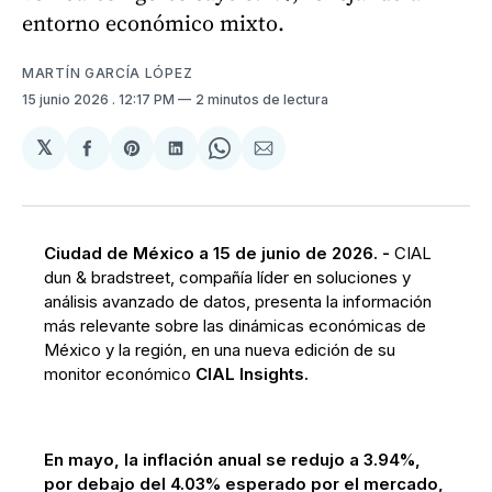
entorno económico mixto.
MARTÍN GARCÍA LÓPEZ
15 junio 2026
. 12:17 PM
2 minutos de lectura
𝕏
Compartir
Share
Compartir
Share
Compartir
en
on
en
on
via
Facebook
Pinterest
LinkedIn
WhatsApp
Email
Ciudad de México a 15 de junio de 2026. -
CIAL
dun & bradstreet, compañía líder en soluciones y
análisis avanzado de datos, presenta la información
más relevante sobre las dinámicas económicas de
México y la región, en una nueva edición de su
monitor económico
CIAL Insights.
En mayo, la inflación anual se redujo a 3.94%,
por debajo del 4.03% esperado por el mercado,