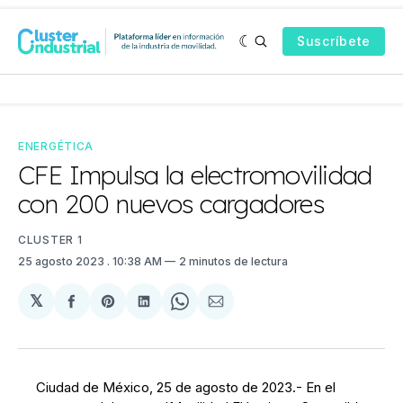
Suscríbete
ENERGÉTICA
CFE Impulsa la electromovilidad
con 200 nuevos cargadores
CLUSTER 1
25 agosto 2023
. 10:38 AM
2 minutos de lectura
𝕏
Compartir
Share
Compartir
Share
Compartir
en
on
en
on
via
Facebook
Pinterest
LinkedIn
WhatsApp
Email
Ciudad de México, 25 de agosto de 2023.- En el