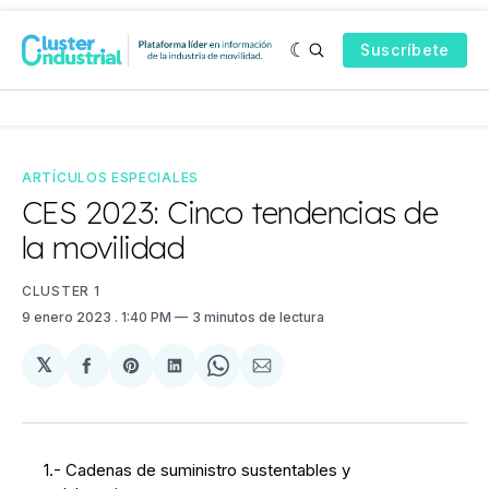
Suscríbete
ARTÍCULOS ESPECIALES
CES 2023: Cinco tendencias de
la movilidad
CLUSTER 1
9 enero 2023
. 1:40 PM
3 minutos de lectura
𝕏
Compartir
Share
Compartir
Share
Compartir
en
on
en
on
via
Facebook
Pinterest
LinkedIn
WhatsApp
Email
1.- Cadenas de suministro sustentables y