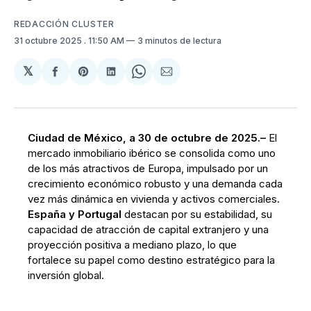
REDACCIÓN CLUSTER
31 octubre 2025
. 11:50 AM
3 minutos de lectura
𝕏
Compartir
Share
Compartir
Share
Compartir
en
on
en
on
via
Facebook
Pinterest
LinkedIn
WhatsApp
Email
Ciudad de México, a 30 de octubre de 2025.–
El
mercado inmobiliario ibérico se consolida como uno
de los más atractivos de Europa, impulsado por un
crecimiento económico robusto y una demanda cada
vez más dinámica en vivienda y activos comerciales.
España y Portugal
destacan por su estabilidad, su
capacidad de atracción de capital extranjero y una
proyección positiva a mediano plazo, lo que
fortalece su papel como destino estratégico para la
inversión global.