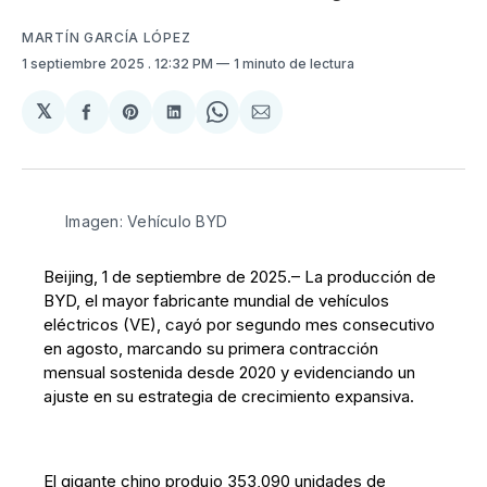
MARTÍN GARCÍA LÓPEZ
1 septiembre 2025
. 12:32 PM
1 minuto de lectura
𝕏
Compartir
Share
Compartir
Share
Compartir
en
on
en
on
via
Facebook
Pinterest
LinkedIn
WhatsApp
Email
Imagen: Vehículo BYD
Beijing, 1 de septiembre de 2025.– La producción de
BYD, el mayor fabricante mundial de vehículos
eléctricos (VE), cayó por segundo mes consecutivo
en agosto, marcando su primera contracción
mensual sostenida desde 2020 y evidenciando un
ajuste en su estrategia de crecimiento expansiva.
El gigante chino produjo 353,090 unidades de