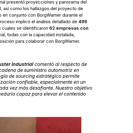
trial presentó proyecciones y panorama del
l, así como los hallazgos del proyecto de
do en conjunto con BorgWarner durante el
oceso implicó el análisis detallado de
496
s cuales se identificaron
62 empresas con
al, todas con la capacidad instalada,
posición para colaborar con BorgWarner.
ster Industrial
comentó al respecto de
a cadena de suministro automotriz en
gía de sourcing estratégico permite
ización confiable, especialmente en un
ada vez más desafiante. Nuestro objetivo
eeduría capaz para elevar el contenido