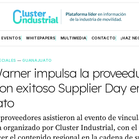
EVENTOS
WHITEPAPERS
MULTIMEDIA
CONTACTO
¡HAZ NE
ECIALES
—
GUANAJUATO
arner impulsa la proveedu
con exitoso Supplier Day e
ato
proveedores asistieron al evento de vincu
a organizado por Cluster Industrial, con el
cer el contenido regional en la cadena de 