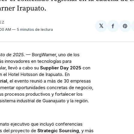
rner Irapuato.
EZ
𝕏
Compart
Sh
:00 AM
5 minutos de lectura
en
on
Facebo
Pin
sto de 2025.
— BorgWarner, uno de los
s innovadores en tecnologías para
ular, llevó a cabo su
Supplier Day 2025
con
en el Hotel Hotsson de Irapuato. En
rial
, el evento reunió a más de 30 empresas
fomentar oportunidades concretas de negocio,
sus procesos productivos y fortalecer los
istema industrial de Guanajuato y la región.
rmato ejecutivo que incluyó conferencias
os del proyecto de
Strategic Sourcing
, y más