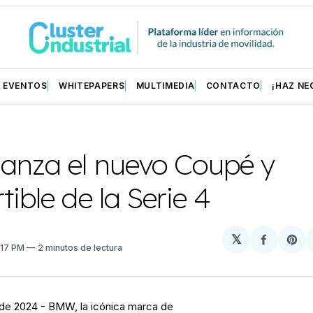
EVENTOS
WHITEPAPERS
MULTIMEDIA
CONTACTO
¡HAZ NE
anza el nuevo Coupé y
tible de la Serie 4
𝕏
Compart
Sh
4:17 PM
2 minutos de lectura
en
on
Facebo
Pin
de 2024 - BMW, la icónica marca de