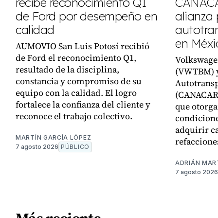
recibe reconocimiento Q1
CANACA
de Ford por desempeño en
alianza 
calidad
autotra
en Méxi
AUMOVIO San Luis Potosí recibió
de Ford el reconocimiento Q1,
Volkswage
resultado de la disciplina,
(VWTBM) y
constancia y compromiso de su
Autotransp
equipo con la calidad. El logro
(CANACAR)
fortalece la confianza del cliente y
que otorga
reconoce el trabajo colectivo.
condicione
adquirir c
MARTÍN GARCÍA LÓPEZ
refaccione
7 agosto 2026
PÚBLICO
ADRIÁN MAR
7 agosto 2026