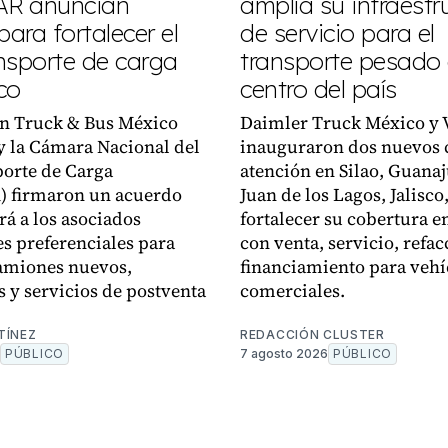
R anuncian
amplía su infraestr
para fortalecer el
de servicio para el
nsporte de carga
transporte pesado 
co
centro del país
n Truck & Bus México
Daimler Truck México y 
 la Cámara Nacional del
inauguraron dos nuevos 
orte de Carga
atención en Silao, Guanaj
 firmaron un acuerdo
Juan de los Lagos, Jalisco
rá a los asociados
fortalecer su cobertura en
s preferenciales para
con venta, servicio, refac
amiones nuevos,
financiamiento para vehí
s y servicios de postventa
comerciales.
TÍNEZ
REDACCIÓN CLUSTER
PÚBLICO
7 agosto 2026
PÚBLICO