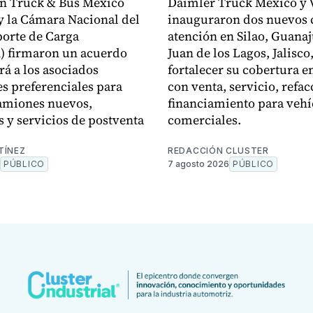
n Truck & Bus México
Daimler Truck México y 
 la Cámara Nacional del
inauguraron dos nuevos 
orte de Carga
atención en Silao, Guanaj
 firmaron un acuerdo
Juan de los Lagos, Jalisco
rá a los asociados
fortalecer su cobertura en
s preferenciales para
con venta, servicio, refac
amiones nuevos,
financiamiento para vehí
s y servicios de postventa
comerciales.
TÍNEZ
REDACCIÓN CLUSTER
PÚBLICO
7 agosto 2026
PÚBLICO