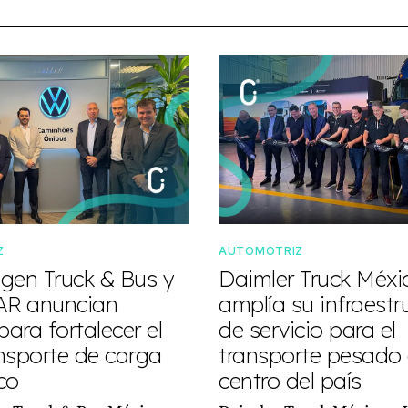
Z
AUTOMOTRIZ
gen Truck & Bus y
Daimler Truck Méxi
R anuncian
amplía su infraestr
para fortalecer el
de servicio para el
nsporte de carga
transporte pesado 
co
centro del país