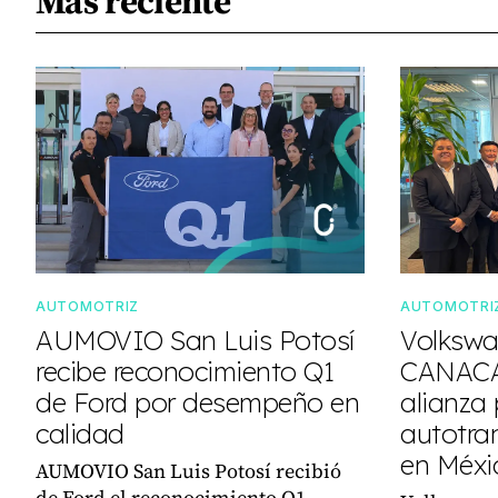
Más reciente
AUTOMOTRIZ
AUTOMOTRI
AUMOVIO San Luis Potosí
Volkswa
recibe reconocimiento Q1
CANACA
de Ford por desempeño en
alianza 
calidad
autotra
en Méxi
AUMOVIO San Luis Potosí recibió
de Ford el reconocimiento Q1,