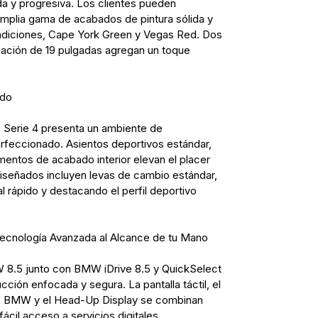
da y progresiva. Los clientes pueden
 amplia gama de acabados de pintura sólida y
 adiciones, Cape York Green y Vegas Red. Dos
ación de 19 pulgadas agregan un toque
ado
s Serie 4 presenta un ambiente de
feccionado. Asientos deportivos estándar,
entos de acabado interior elevan el placer
iseñados incluyen levas de cambio estándar,
 rápido y destacando el perfil deportivo
Tecnología Avanzada al Alcance de tu Mano
 8.5 junto con BMW iDrive 8.5 y QuickSelect
ción enfocada y segura. La pantalla táctil, el
 de BMW y el Head-Up Display se combinan
 fácil acceso a servicios digitales