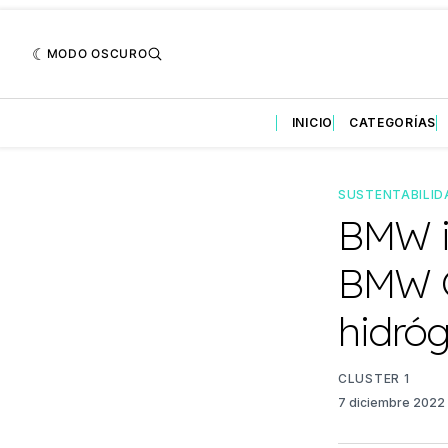
MODO OSCURO
INICIO
CATEGORÍAS
SUSTENTABILID
BMW i
BMW G
hidró
CLUSTER 1
7 diciembre 2022