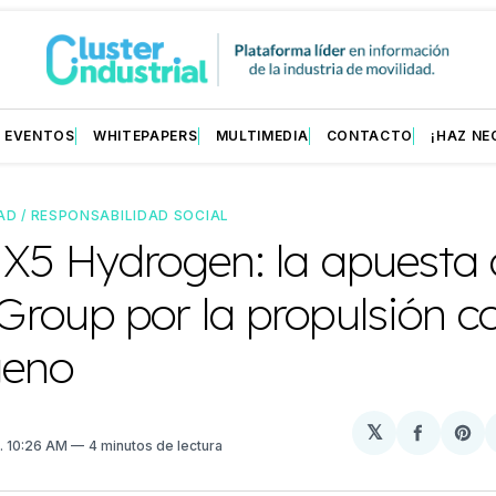
EVENTOS
WHITEPAPERS
MULTIMEDIA
CONTACTO
¡HAZ NE
AD / RESPONSABILIDAD SOCIAL
X5 Hydrogen: la apuesta 
roup por la propulsión c
geno
𝕏
Compart
Sh
. 10:26 AM
4 minutos de lectura
en
on
Facebo
Pin