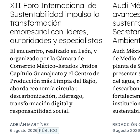
XII Foro Internacional de
Audi Mé
Sustentabilidad impulsa la
avances
transformación
sustenta
empresarial con líderes,
Secreta
autoridades y especialistas
Ambient
El encuentro, realizado en León, y
Audi Méxic
organizado por la Cámara de
de Medio 
Comercio México–Estados Unidos
planta de 
Capítulo Guanajuato y el Centro de
presentar 
Producción más Limpia del Bajío,
del agua, r
aborda economía circular,
descarboni
descarbonización, liderazgo,
fortalecie
transformación digital y
institucion
responsabilidad social.
sustentabi
ADRIÁN MARTÍNEZ
REDACCIÓN 
6 agosto 2026
PÚBLICO
6 agosto 2026