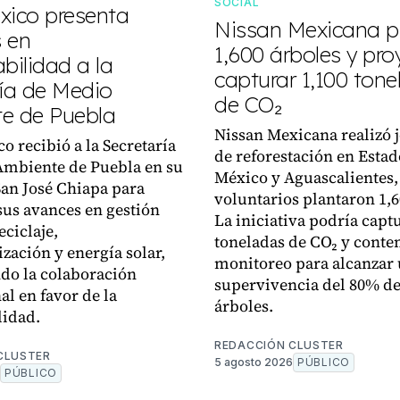
SOCIAL
xico presenta
Nissan Mexicana p
 en
1,600 árboles y pro
bilidad a la
capturar 1,100 ton
ría de Medio
de CO₂
e de Puebla
Nissan Mexicana realizó 
o recibió a la Secretaría
de reforestación en Estad
Ambiente de Puebla en su
México y Aguascalientes,
San José Chiapa para
voluntarios plantaron 1,6
sus avances en gestión
La iniciativa podría capt
eciclaje,
toneladas de CO₂ y cont
zación y energía solar,
monitoreo para alcanzar
ndo la colaboración
supervivencia del 80% de
al en favor de la
árboles.
lidad.
REDACCIÓN CLUSTER
CLUSTER
5 agosto 2026
PÚBLICO
PÚBLICO