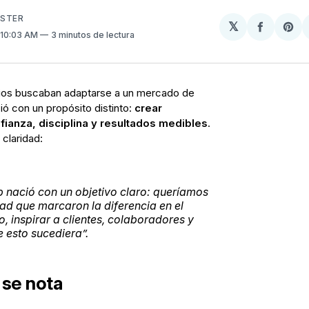
USTER
𝕏
Compart
Sh
. 10:03 AM
3 minutos de lectura
en
on
Facebo
Pin
ios buscaban adaptarse a un mercado de
ó con un propósito distinto:
crear
fianza, disciplina y resultados medibles
.
claridad:
nació con un objetivo claro: queríamos
dad que marcaron la diferencia en el
, inspirar a clientes, colaboradores y
 esto sucediera”.
 se nota