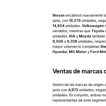
Nissan
encabezó nuevamente las
junio, con
19,279
unidades, segu
14,904
unidades.
Volkswagen
r
vendidos, mientras que
Toyota
o
unidades.
KIA
y
Mazda
también 
9,506
y
9,328
unidades, respect
mayor volumen lo completan
Ste
Hyundai
,
MG Motor
y
Ford Mo
Ventas de marcas 
Dentro de las marcas de origen 
junio con
4,873
unidades, segui
unidades. En conjunto, ambas ma
representantes de este segment