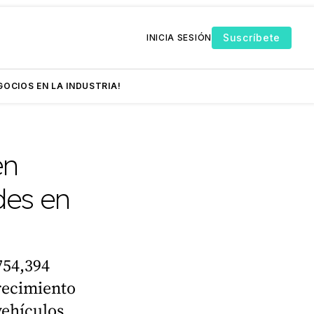
Suscríbete
INICIA SESIÓN
GOCIOS EN LA INDUSTRIA!
en
des en
754,394
recimiento
vehículos,