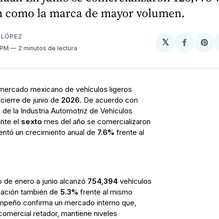
n como la marca de mayor volumen.
 LÓPEZ
𝕏
Compart
Sh
 PM
2 minutos de lectura
en
on
Facebo
Pin
 mercado mexicano de vehículos ligeros
 cierre de junio de
2026
. De acuerdo con
 de la Industria Automotriz de Vehículos
ante el
sexto
mes del año se comercializaron
entó un crecimiento anual de
7.6%
frente al
o de enero a junio alcanzó
754,394
vehículos
riación también de
5.3%
frente al mismo
sempeño confirma un mercado interno que,
omercial retador, mantiene niveles