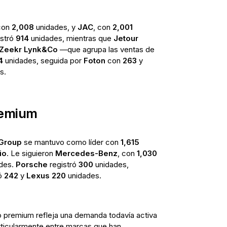
con
2,008
unidades, y
JAC
, con
2,001
istró
914
unidades, mientras que
Jetour
Zeekr Lynk&Co
—que agrupa las ventas de
4
unidades, seguida por
Foton
con
263
y
s.
remium
Group
se mantuvo como líder con
1,615
io
. Le siguieron
Mercedes-Benz
, con
1,030
des.
Porsche
registró
300
unidades,
ó
242
y
Lexus
220
unidades.
 premium refleja una demanda todavía activa
rticularmente entre marcas que han