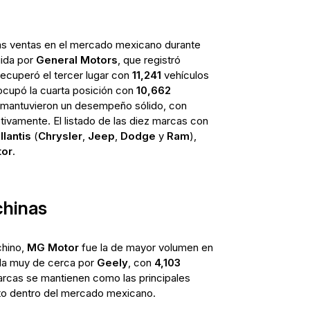
 ventas en el mercado mexicano durante
ida por
General Motors
, que registró
ecuperó el tercer lugar con
11,241
vehículos
cupó la cuarta posición con
10,662
mantuvieron un desempeño sólido, con
ivamente. El listado de las diez marcas con
llantis
(
Chrysler
,
Jeep
,
Dodge
y
Ram
),
tor
.
chinas
chino,
MG Motor
fue la de mayor volumen en
da muy de cerca por
Geely
, con
4,103
rcas se mantienen como las principales
o dentro del mercado mexicano.