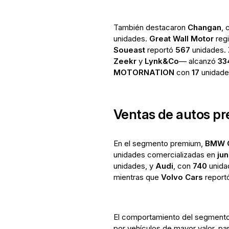
También destacaron
Changan
, 
unidades.
Great Wall Motor
reg
Soueast
reportó
567
unidades.
Zeekr
y
Lynk&Co
— alcanzó
33
MOTORNATION
con
17
unidade
Ventas de autos p
En el segmento premium,
BMW 
unidades comercializadas en
jun
unidades, y
Audi
, con
740
unida
mientras que
Volvo Cars
report
El comportamiento del segmento
por vehículos de mayor valor, pa