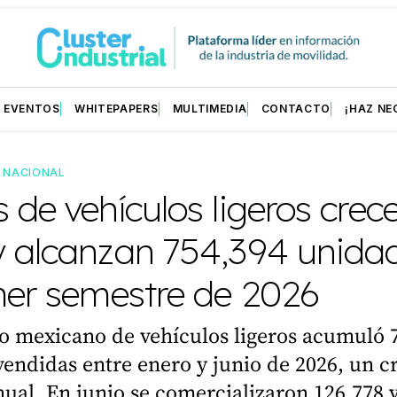
EVENTOS
WHITEPAPERS
MULTIMEDIA
CONTACTO
¡HAZ NE
—
NACIONAL
 de vehículos ligeros crec
y alcanzan 754,394 unida
mer semestre de 2026
o mexicano de vehículos ligeros acumuló 
endidas entre enero y junio de 2026, un c
ual. En junio se comercializaron 126,778 