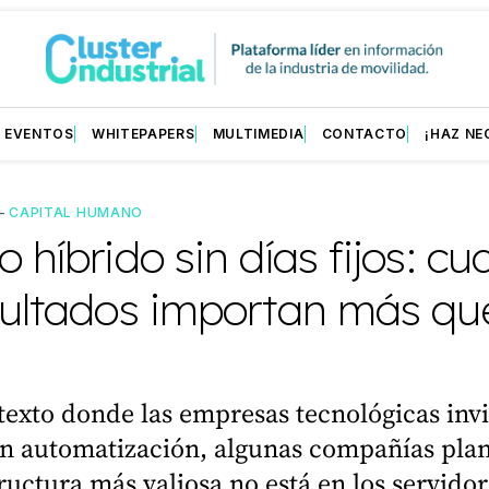
EVENTOS
WHITEPAPERS
MULTIMEDIA
CONTACTO
¡HAZ NE
—
CAPITAL HUMANO
o híbrido sin días fijos: c
sultados importan más que
exto donde las empresas tecnológicas inv
en automatización, algunas compañías pla
tructura más valiosa no está en los servidor