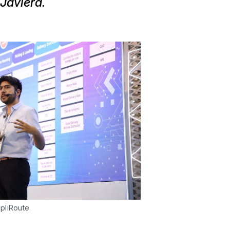
Javiera.
pliRoute.