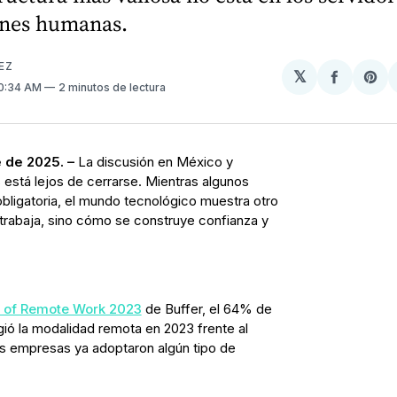
iones humanas.
EZ
𝕏
Compart
Sh
10:34 AM
2 minutos de lectura
en
on
Facebo
Pin
 de 2025. –
La discusión en México y
está lejos de cerrarse. Mientras algunos
bligatoria, el mundo tecnológico muestra otro
trabaja, sino cómo se construye confianza y
e of Remote Work 2023
de Buffer, el 64% de
igió la modalidad remota en 2023 frente al
as empresas ya adoptaron algún tipo de