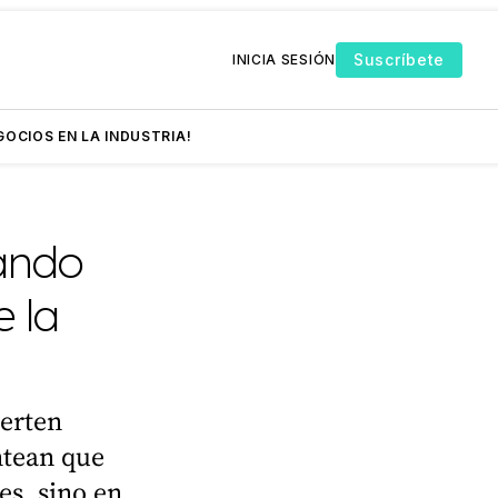
Suscríbete
INICIA SESIÓN
GOCIOS EN LA INDUSTRIA!
uando
 la
ierten
ntean que
es, sino en