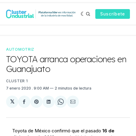
Suscríbete
AUTOMOTRIZ
TOYOTA arranca operaciones en
Guanajuato
CLUSTER 1
7 enero 2020
. 9:00 AM
2 minutos de lectura
𝕏
Compartir
Share
Compartir
Share
Compartir
en
on
en
on
via
Facebook
Pinterest
LinkedIn
WhatsApp
Email
Toyota de México confirmó que el pasado
16 de