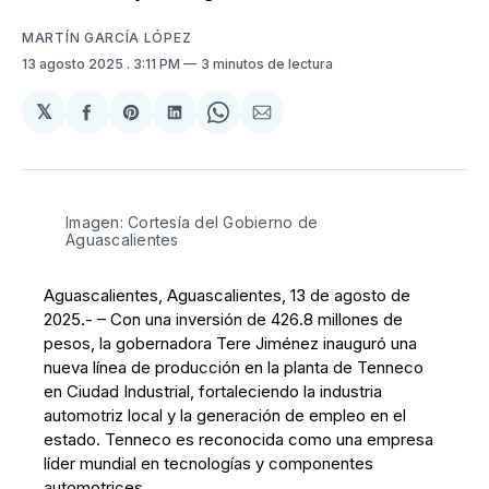
MARTÍN GARCÍA LÓPEZ
13 agosto 2025
. 3:11 PM
3 minutos de lectura
𝕏
Compartir
Share
Compartir
Share
Compartir
en
on
en
on
via
Facebook
Pinterest
LinkedIn
WhatsApp
Email
Imagen: Cortesía del Gobierno de 
Aguascalientes
Aguascalientes, Aguascalientes, 13 de agosto de
2025.- – Con una inversión de 426.8 millones de
pesos, la gobernadora Tere Jiménez inauguró una
nueva línea de producción en la planta de Tenneco
en Ciudad Industrial, fortaleciendo la industria
automotriz local y la generación de empleo en el
estado. Tenneco es reconocida como una empresa
líder mundial en tecnologías y componentes
automotrices.