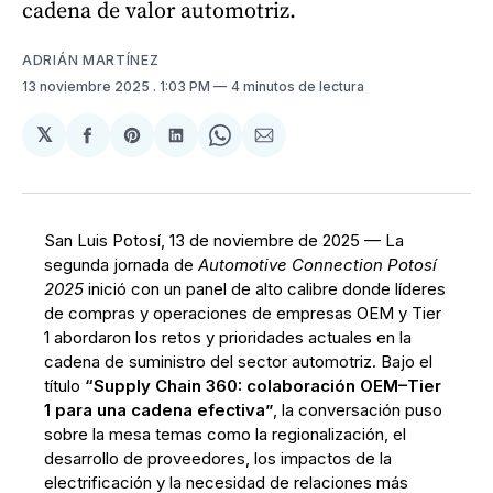
cadena de valor automotriz.
ADRIÁN MARTÍNEZ
13 noviembre 2025
. 1:03 PM
4 minutos de lectura
𝕏
Compartir
Share
Compartir
Share
Compartir
en
on
en
on
via
Facebook
Pinterest
LinkedIn
WhatsApp
Email
San Luis Potosí, 13 de noviembre de 2025 — La
segunda jornada de
Automotive Connection Potosí
2025
inició con un panel de alto calibre donde líderes
de compras y operaciones de empresas OEM y Tier
1 abordaron los retos y prioridades actuales en la
cadena de suministro del sector automotriz. Bajo el
título
“Supply Chain 360: colaboración OEM–Tier
1 para una cadena efectiva”
, la conversación puso
sobre la mesa temas como la regionalización, el
desarrollo de proveedores, los impactos de la
electrificación y la necesidad de relaciones más