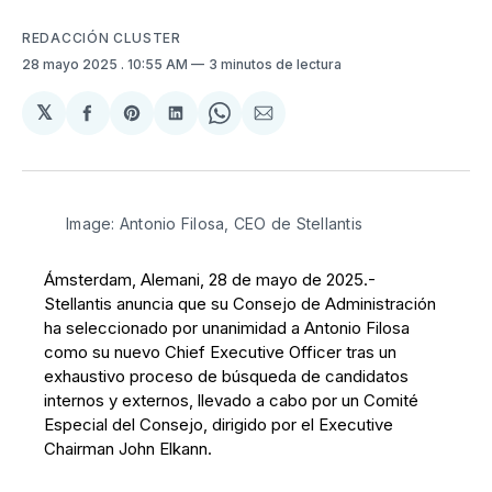
REDACCIÓN CLUSTER
28 mayo 2025
. 10:55 AM
3 minutos de lectura
𝕏
Compartir
Share
Compartir
Share
Compartir
en
on
en
on
via
Facebook
Pinterest
LinkedIn
WhatsApp
Email
Image: Antonio Filosa, CEO de Stellantis
Ámsterdam, Alemani, 28 de mayo de 2025.-
Stellantis anuncia que su Consejo de Administración
ha seleccionado por unanimidad a Antonio Filosa
como su nuevo Chief Executive Officer tras un
exhaustivo proceso de búsqueda de candidatos
internos y externos, llevado a cabo por un Comité
Especial del Consejo, dirigido por el Executive
Chairman John Elkann.