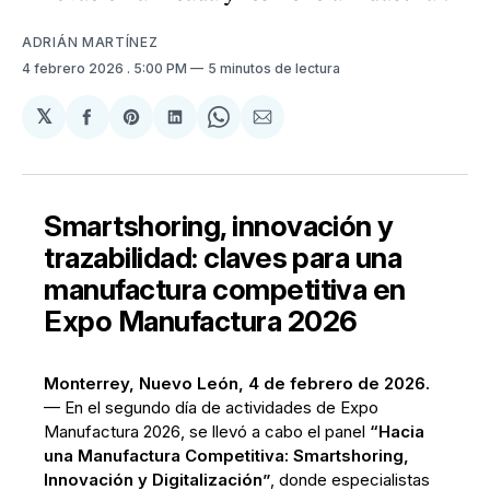
ADRIÁN MARTÍNEZ
4 febrero 2026
. 5:00 PM
5 minutos de lectura
𝕏
Compartir
Share
Compartir
Share
Compartir
en
on
en
on
via
Facebook
Pinterest
LinkedIn
WhatsApp
Email
Smartshoring, innovación y
trazabilidad: claves para una
manufactura competitiva en
Expo Manufactura 2026
Monterrey, Nuevo León, 4 de febrero de 2026.
— En el segundo día de actividades de Expo
Manufactura 2026, se llevó a cabo el panel
“Hacia
una Manufactura Competitiva: Smartshoring,
Innovación y Digitalización”
, donde especialistas