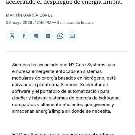
acelerando el despliegue de energía limpia.
MARTÍN GARCÍA LÓPEZ
20 mayo 2026
. 12:46 PM
3 minutos de lectura
𝕏
Compartir
Share
Compartir
Share
Compartir
en
on
en
on
via
Facebook
Pinterest
LinkedIn
WhatsApp
Email
Siemens ha anunciado que H2 Core Systems, una
empresa emergente enfocada en sistemas
modulares de energía basados en hidrógeno, está
utilizando la plataforma Siemens Xcelerator de
software y el portafolio de automatización para
diseñar y fabricar sistemas de energía de hidrógeno
compactos y altamente eficientes que generan y
almacenan energía limpia allí donde se necesita.
H2 Core Systems está aprovechando el software