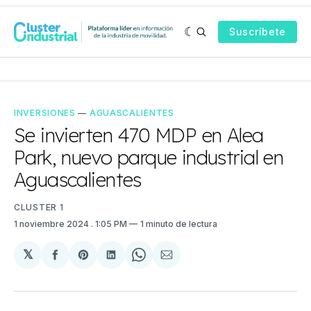
Suscríbete
INVERSIONES
—
AGUASCALIENTES
Se invierten 470 MDP en Alea
Park, nuevo parque industrial en
Aguascalientes
CLUSTER 1
1 noviembre 2024
. 1:05 PM
1 minuto de lectura
𝕏
Compartir
Share
Compartir
Share
Compartir
en
on
en
on
via
Facebook
Pinterest
LinkedIn
WhatsApp
Email