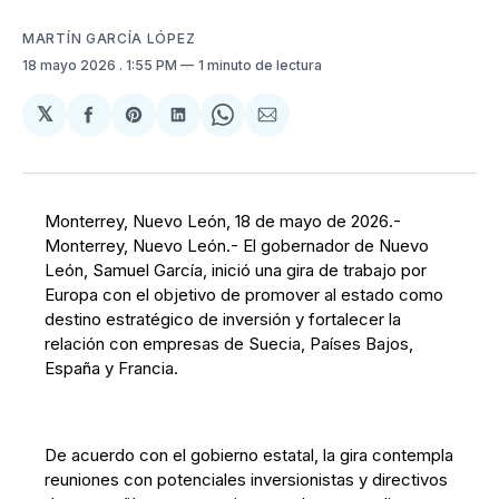
MARTÍN GARCÍA LÓPEZ
18 mayo 2026
. 1:55 PM
1 minuto de lectura
𝕏
Compartir
Share
Compartir
Share
Compartir
en
on
en
on
via
Facebook
Pinterest
LinkedIn
WhatsApp
Email
Monterrey, Nuevo León, 18 de mayo de 2026.-
Monterrey, Nuevo León.- El gobernador de Nuevo
León, Samuel García, inició una gira de trabajo por
Europa con el objetivo de promover al estado como
destino estratégico de inversión y fortalecer la
relación con empresas de Suecia, Países Bajos,
España y Francia.
De acuerdo con el gobierno estatal, la gira contempla
reuniones con potenciales inversionistas y directivos