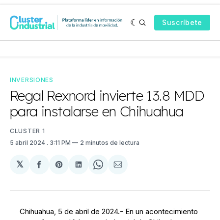
Suscríbete
INVERSIONES
Regal Rexnord invierte 13.8 MDD
para instalarse en Chihuahua
CLUSTER 1
5 abril 2024
. 3:11 PM
2 minutos de lectura
𝕏
Compartir
Share
Compartir
Share
Compartir
en
on
en
on
via
Facebook
Pinterest
LinkedIn
WhatsApp
Email
Chihuahua, 5 de abril de 2024.- En un acontecimiento