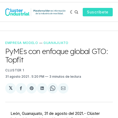
Suscríbete
EMPRESA MODELO
—
GUANAJUATO
PyMEs con enfoque global GTO:
Topfit
CLUSTER 1
31 agosto 2021
. 5:20 PM
3 minutos de lectura
𝕏
Compartir
Share
Compartir
Share
Compartir
en
on
en
on
via
Facebook
Pinterest
LinkedIn
WhatsApp
Email
León, Guanajuato, 31 de agosto del 2021.- Clúster