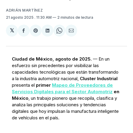
ADRIÁN MARTÍNEZ
21 agosto 2025
. 11:30 AM
2 minutos de lectura
𝕏
Compartir
Share
Compartir
Share
Compartir
en
on
en
on
via
Facebook
Pinterest
LinkedIn
WhatsApp
Email
Ciudad de México, agosto de 2025.
— En un
esfuerzo sin precedentes por visibilizar las
capacidades tecnológicas que están transformando
a la industria automotriz nacional,
Cluster Industrial
presenta el
primer
Mapeo de Proveedores de
Servicios Digitales para el Sector Automotriz
en
México
, un trabajo pionero que recopila, clasifica y
analiza las principales soluciones y tendencias
digitales que hoy impulsan la manufactura inteligente
de vehículos en el país.