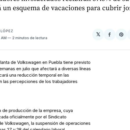
á un esquema de vacaciones para cubrir j
 LÓPEZ
𝕏
Compart
Sh
9 AM
2 minutos de lectura
en
on
Facebo
Pin
planta de Volkswagen en Puebla tiene previsto
emanas en julio que afectará a diversas líneas
cará una reducción temporal en las
en las percepciones de los trabajadores
o de producción de la empresa, cuya
cada oficialmente por el Sindicato
de Volkswagen, la suspensión de operaciones
as 27 y 28 del calendario laboral,