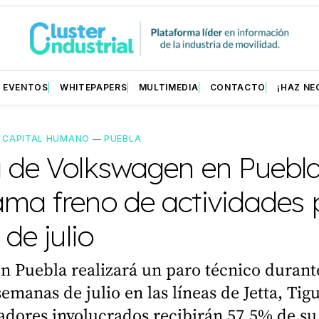
EVENTOS
WHITEPAPERS
MULTIMEDIA
CONTACTO
¡HAZ NE
—
CAPITAL HUMANO
—
PUEBLA
a de Volkswagen en Puebl
ama freno de actividades 
 de julio
 Puebla realizará un paro técnico durante
emanas de julio en las líneas de Jetta, Tig
adores involucrados recibirán 57.5% de su 