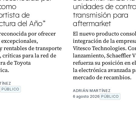
 como
unidades de control
rtista de
transmisión para
tura del Año”
aftermarket
reconocida por ofrecer
El nuevo producto consol
 excepcionales,
integración de la empres
y rentables de transporte
Vitesco Technologies. Co
 críticas para la red de
lanzamiento, Schaeffler 
ra de Toyota
refuerza su posición en el
ica.
la electrónica avanzada p
mercado de recambios.
TÍNEZ
PÚBLICO
ADRIÁN MARTÍNEZ
6 agosto 2026
PÚBLICO