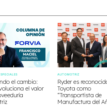
ESPECIALES
AUTOMOTRIZ
do el cambio:
Ryder es reconocid
oluciona el valor
Toyota como
oveeduría
“Transportista de
riz
Manufactura del A