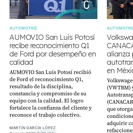
AUTOMOTRIZ
AUTOMOTRI
AUMOVIO San Luis Potosí
Volkswa
recibe reconocimiento Q1
CANACA
de Ford por desempeño en
alianza 
calidad
autotra
en Méxi
AUMOVIO San Luis Potosí recibió
de Ford el reconocimiento Q1,
Volkswage
resultado de la disciplina,
(VWTBM) y
constancia y compromiso de su
Autotransp
equipo con la calidad. El logro
(CANACAR)
fortalece la confianza del cliente y
que otorga
reconoce el trabajo colectivo.
condicione
adquirir c
MARTÍN GARCÍA LÓPEZ
refaccione