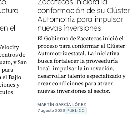
co
Zacatecas iniciará la
uctura
conformación de su Clúster
Automotriz para impulsar
en el
nuevas inversiones
El Gobierno de Zacatecas inició el
proceso para conformar el Clúster
Velocity
Automotriz estatal. La iniciativa
centros de
busca fortalecer la proveeduría
uato, y San
local, impulsar la innovación,
, para
desarrollar talento especializado y
 el Bajío
crear condiciones para atraer
ciones y
nuevas inversiones al sector.
culos
MARTÍN GARCÍA LÓPEZ
7 agosto 2026
PÚBLICO