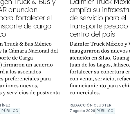
gen Truck & Bus y
Daimler Truck Méxi
R anuncian
amplía su infraestr
para fortalecer el
de servicio para el
nsporte de carga
transporte pesado 
co
centro del país
n Truck & Bus México
Daimler Truck México y 
 la Cámara Nacional del
inauguraron dos nuevos 
orte de Carga
atención en Silao, Guanaj
 firmaron un acuerdo
Juan de los Lagos, Jalisco
rá a los asociados
fortalecer su cobertura en
s preferenciales para
con venta, servicio, refac
amiones nuevos,
financiamiento para vehí
s y servicios de postventa
comerciales.
TÍNEZ
REDACCIÓN CLUSTER
PÚBLICO
7 agosto 2026
PÚBLICO