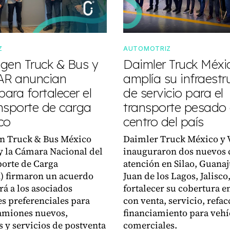
Z
AUTOMOTRIZ
gen Truck & Bus y
Daimler Truck Méxi
R anuncian
amplía su infraestr
para fortalecer el
de servicio para el
nsporte de carga
transporte pesado 
co
centro del país
n Truck & Bus México
Daimler Truck México y 
 la Cámara Nacional del
inauguraron dos nuevos 
orte de Carga
atención en Silao, Guanaj
 firmaron un acuerdo
Juan de los Lagos, Jalisco
rá a los asociados
fortalecer su cobertura en
s preferenciales para
con venta, servicio, refac
amiones nuevos,
financiamiento para vehí
s y servicios de postventa
comerciales.