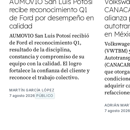
AUMOVIO San Luis Potosí
Volkswa
recibe reconocimiento Q1
CANACA
de Ford por desempeño en
alianza 
calidad
autotra
en Méxi
AUMOVIO San Luis Potosí recibió
de Ford el reconocimiento Q1,
Volkswage
resultado de la disciplina,
(VWTBM) y
constancia y compromiso de su
Autotransp
equipo con la calidad. El logro
(CANACAR)
fortalece la confianza del cliente y
que otorga
reconoce el trabajo colectivo.
condicione
adquirir c
MARTÍN GARCÍA LÓPEZ
refaccione
7 agosto 2026
PÚBLICO
ADRIÁN MAR
7 agosto 2026