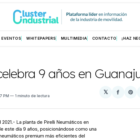
EVENTOS
WHITEPAPERS
MULTIMEDIA
CONTACTO
¡HAZ NE
i celebra 9 años en Guanaj
𝕏
Compart
Sh
37 PM
1 minuto de lectura
en
on
Facebo
Pin
 2021.- La planta de Pirelli Neumáticos en
ple este día 9 años, posicionándose como una
e neumáticos premium más eficientes del