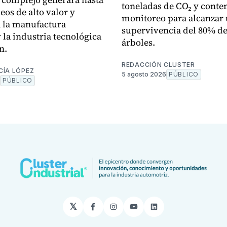
toneladas de CO₂ y cont
eos de alto valor y
monitoreo para alcanzar
á la manufactura
supervivencia del 80% de
 la industria tecnológica
árboles.
n.
REDACCIÓN CLUSTER
CÍA LÓPEZ
5 agosto 2026
PÚBLICO
PÚBLICO
𝕏
Facebook
Instagram
YouTube
LinkedIn