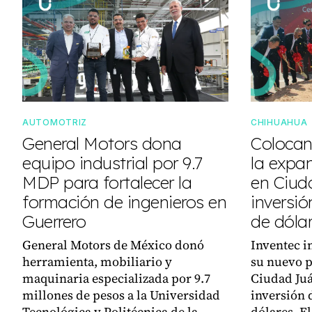
AUTOMOTRIZ
CHIHUAHUA
General Motors dona
Colocan
equipo industrial por 9.7
la expa
MDP para fortalecer la
en Ciud
formación de ingenieros en
inversió
Guerrero
de dóla
General Motors de México donó
Inventec i
herramienta, mobiliario y
su nuevo p
maquinaria especializada por 9.7
Ciudad Juá
millones de pesos a la Universidad
inversión 
Tecnológica y Politécnica de la
dólares. E