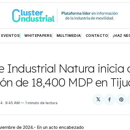
EVENTOS
WHITEPAPERS
MULTIMEDIA
CONTACTO
¡HAZ NE
 Industrial Natura inicia
ión de 18,400 MDP en Tij
𝕏
Compart
Sh
24
. 9:45 AM
1 minuto de lectura
en
on
Facebo
Pin
noviembre de 2024.- En un acto encabezado