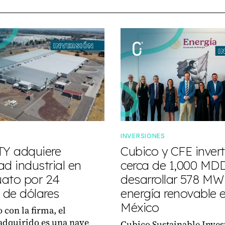
S
INVERSIONES
TY adquiere
Cubico y CFE invert
d industrial en
cerca de 1,000 MD
ato por 24
desarrollar 578 MW
 de dólares
energía renovable 
México
 con la firma, el
adquirido es una nave
Cubico Sustainable Inves