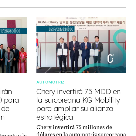
AUTOMOTRIZ
irán
Chery invertirá 75 MDD en
D para
la surcoreana KG Mobility
 de
para ampliar su alianza
en
estratégica
Chery invertirá 75 millones de
dólares en la automotriz surcoreana
tments y la