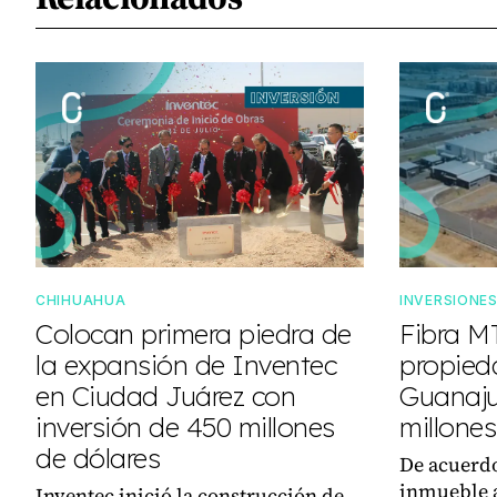
CHIHUAHUA
INVERSIONE
Colocan primera piedra de
Fibra M
la expansión de Inventec
propieda
en Ciudad Juárez con
Guanaju
inversión de 450 millones
millones
de dólares
De acuerdo
inmueble 
Inventec inició la construcción de