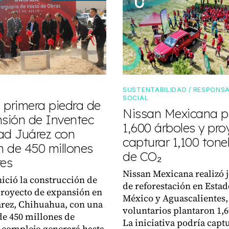
SUSTENTABILIDAD / RESPONSA
SOCIAL
 primera piedra de
Nissan Mexicana p
nsión de Inventec
1,600 árboles y pro
ad Juárez con
capturar 1,100 ton
n de 450 millones
de CO₂
res
Nissan Mexicana realizó 
nició la construcción de
de reforestación en Estad
royecto de expansión en
México y Aguascalientes,
rez, Chihuahua, con una
voluntarios plantaron 1,6
de 450 millones de
La iniciativa podría capt
l complejo generará hasta