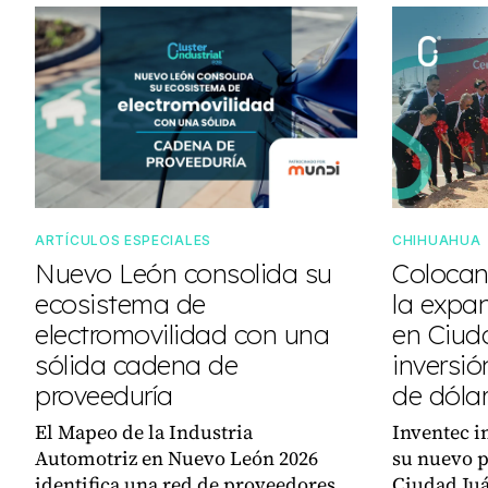
ARTÍCULOS ESPECIALES
CHIHUAHUA
Nuevo León consolida su
Colocan
ecosistema de
la expa
electromovilidad con una
en Ciud
sólida cadena de
inversió
proveeduría
de dóla
El Mapeo de la Industria
Inventec i
Automotriz en Nuevo León 2026
su nuevo p
identifica una red de proveedores
Ciudad Juá