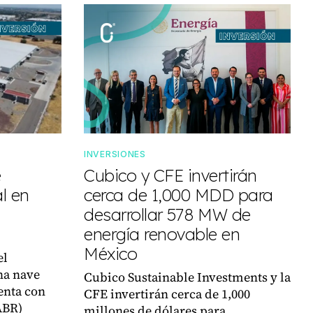
INVERSIONES
e
Cubico y CFE invertirán
l en
cerca de 1,000 MDD para
desarrollar 578 MW de
energía renovable en
México
el
na nave
Cubico Sustainable Investments y la
enta con
CFE invertirán cerca de 1,000
ABR)
millones de dólares para