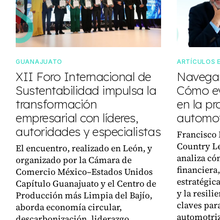
GUANAJUATO
ARTÍCULOS 
XII Foro Internacional de
Navegan
Sustentabilidad impulsa la
Cómo ev
transformación
en la pr
empresarial con líderes,
automot
autoridades y especialistas
Francisco
Country L
El encuentro, realizado en León, y
analiza có
organizado por la Cámara de
financiera,
Comercio México–Estados Unidos
estratégica
Capítulo Guanajuato y el Centro de
y la resili
Producción más Limpia del Bajío,
claves par
aborda economía circular,
automotriz
descarbonización, liderazgo,