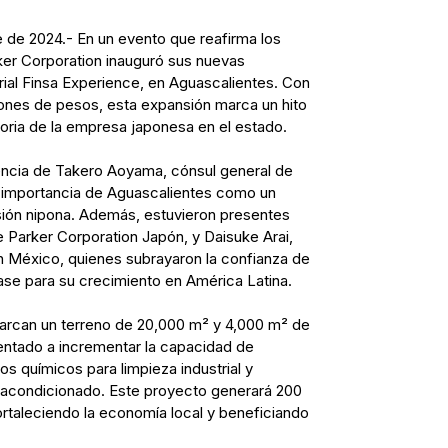
 de 2024.- En un evento que reafirma los
ker Corporation inauguró sus nuevas
trial Finsa Experience, en Aguascalientes. Con
lones de pesos, esta expansión marca un hito
oria de la empresa japonesa en el estado.
encia de Takero Aoyama, cónsul general de
 importancia de Aguascalientes como un
rsión nipona. Además, estuvieron presentes
 Parker Corporation Japón, y Daisuke Arai,
n México, quienes subrayaron la confianza de
ase para su crecimiento en América Latina.
arcan un terreno de 20,000 m² y 4,000 m² de
entado a incrementar la capacidad de
s químicos para limpieza industrial y
e acondicionado. Este proyecto generará 200
ortaleciendo la economía local y beneficiando