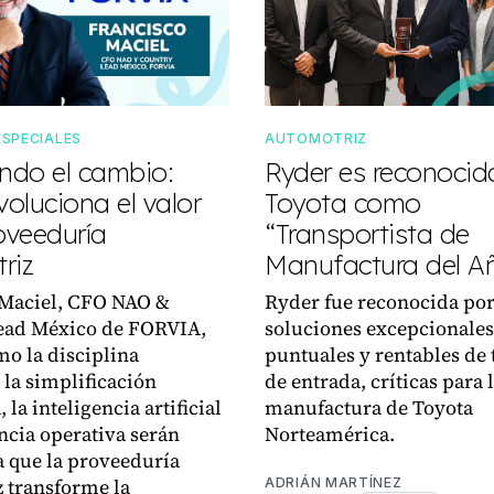
ESPECIALES
AUTOMOTRIZ
do el cambio:
Ryder es reconocid
oluciona el valor
Toyota como
oveeduría
“Transportista de
riz
Manufactura del A
 Maciel, CFO NAO &
Ryder fue reconocida por
ead México de FORVIA,
soluciones excepcionales
mo la disciplina
puntuales y rentables de 
 la simplificación
de entrada, críticas para 
, la inteligencia artificial
manufactura de Toyota
encia operativa serán
Norteamérica.
a que la proveeduría
 transforme la
ADRIÁN MARTÍNEZ