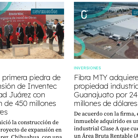
INVERSIONES
 primera piedra de
Fibra MTY adquier
nsión de Inventec
propiedad industria
ad Juárez con
Guanajuato por 24
n de 450 millones
millones de dólares
res
De acuerdo con la firma, 
inmueble adquirido es u
nició la construcción de
industrial Clase A que cu
royecto de expansión en
un Área Bruta Rentable (
rez, Chihuahua, con una