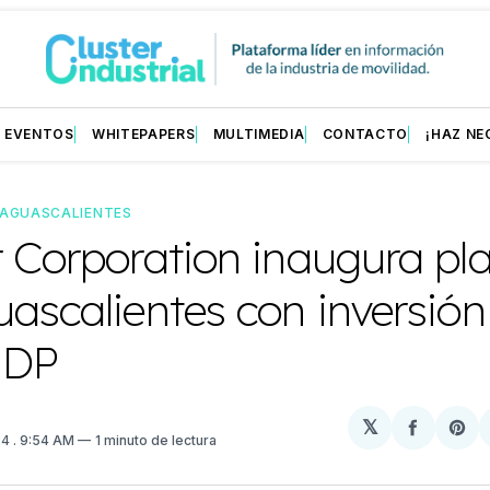
EVENTOS
WHITEPAPERS
MULTIMEDIA
CONTACTO
¡HAZ NE
AGUASCALIENTES
 Corporation inaugura pl
ascalientes con inversión
MDP
𝕏
Compart
Sh
24
. 9:54 AM
1 minuto de lectura
en
on
Facebo
Pin