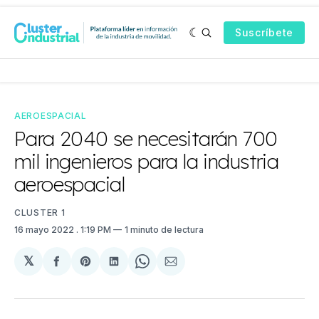
Suscríbete
AEROESPACIAL
Para 2040 se necesitarán 700
mil ingenieros para la industria
aeroespacial
CLUSTER 1
16 mayo 2022
. 1:19 PM
1 minuto de lectura
𝕏
Compartir
Share
Compartir
Share
Compartir
en
on
en
on
via
Facebook
Pinterest
LinkedIn
WhatsApp
Email