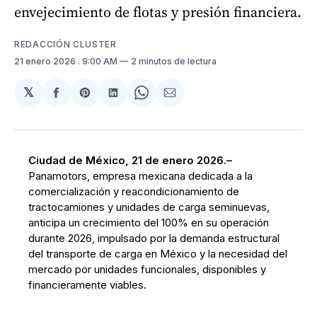
envejecimiento de flotas y presión financiera.
REDACCIÓN CLUSTER
21 enero 2026
. 9:00 AM
2 minutos de lectura
𝕏
Compartir
Share
Compartir
Share
Compartir
en
on
en
on
via
Facebook
Pinterest
LinkedIn
WhatsApp
Email
Ciudad de México, 21 de enero 2026.–
Panamotors, empresa mexicana dedicada a la
comercialización y reacondicionamiento de
tractocamiones y unidades de carga seminuevas,
anticipa un crecimiento del 100% en su operación
durante 2026, impulsado por la demanda estructural
del transporte de carga en México y la necesidad del
mercado por unidades funcionales, disponibles y
financieramente viables.