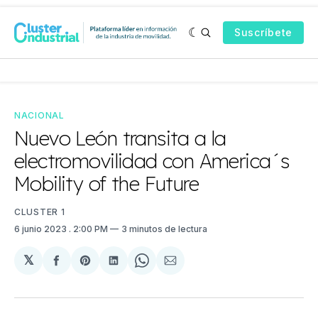
Suscríbete
NACIONAL
Nuevo León transita a la
electromovilidad con America´s
Mobility of the Future
CLUSTER 1
6 junio 2023
. 2:00 PM
3 minutos de lectura
𝕏
Compartir
Share
Compartir
Share
Compartir
en
on
en
on
via
Facebook
Pinterest
LinkedIn
WhatsApp
Email