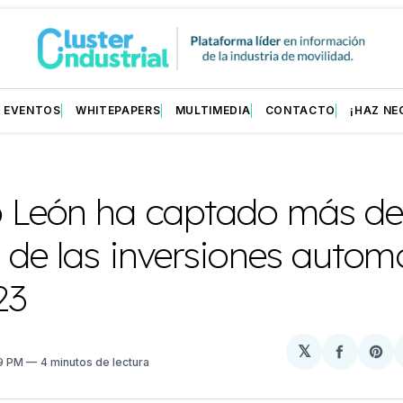
EVENTOS
WHITEPAPERS
MULTIMEDIA
CONTACTO
¡HAZ NE
 León ha captado más de
de las inversiones automo
23
𝕏
Compart
Sh
59 PM
4 minutos de lectura
en
on
Facebo
Pin