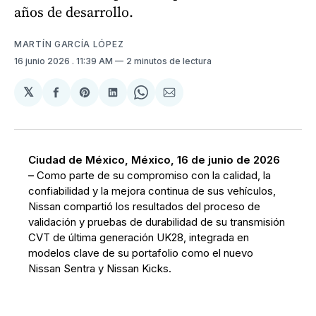
años de desarrollo.
MARTÍN GARCÍA LÓPEZ
16 junio 2026
. 11:39 AM
2 minutos de lectura
𝕏
Compartir
Share
Compartir
Share
Compartir
en
on
en
on
via
Facebook
Pinterest
LinkedIn
WhatsApp
Email
Ciudad de México, México, 16 de junio de 2026
–
Como parte de su compromiso con la calidad, la
confiabilidad y la mejora continua de sus vehículos,
Nissan compartió los resultados del proceso de
validación y pruebas de durabilidad de su transmisión
CVT de última generación UK28, integrada en
modelos clave de su portafolio como el nuevo
Nissan Sentra y Nissan Kicks.