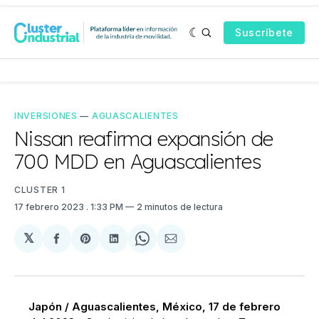
Suscríbete
INVERSIONES
—
AGUASCALIENTES
Nissan reafirma expansión de
700 MDD en Aguascalientes
CLUSTER 1
17 febrero 2023
. 1:33 PM
2 minutos de lectura
𝕏
Compartir
Share
Compartir
Share
Compartir
en
on
en
on
via
Facebook
Pinterest
LinkedIn
WhatsApp
Email
Japón / Aguascalientes, México, 17 de febrero