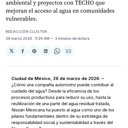
ambiental y proyectos con TECHO que
mejoran el acceso al agua en comunidades
vulnerables.
REDACCIÓN CLUSTER
26 marzo 2026
. 11:26 AM
3 minutos de lectura
𝕏
Compartir
Share
Compartir
Share
Compartir
en
on
en
on
via
Facebook
Pinterest
LinkedIn
WhatsApp
Email
Ciudad de México, 26 de marzo de 2026. –
¿Cómo una compañía automotriz puede contribuir al
cuidado del agua? Desde la eficiencia de los
procesos productivos para reducir su uso, hasta la
reutilización de una parte del agua residual tratada,
Nissan Mexicana ha puesto al agua como uno de los
pilares fundamentales dentro de su estrategia de
responsabilidad social y sustentabilidad a través del