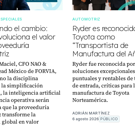
ESPECIALES
AUTOMOTRIZ
do el cambio:
Ryder es reconocid
oluciona el valor
Toyota como
oveeduría
“Transportista de
riz
Manufactura del A
 Maciel, CFO NAO &
Ryder fue reconocida por
ead México de FORVIA,
soluciones excepcionales
mo la disciplina
puntuales y rentables de 
 la simplificación
de entrada, críticas para 
, la inteligencia artificial
manufactura de Toyota
encia operativa serán
Norteamérica.
a que la proveeduría
 transforme la
ADRIÁN MARTÍNEZ
6 agosto 2026
PÚBLICO
d global en valor
.