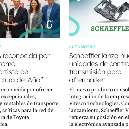
Z
AUTOMOTRIZ
s reconocida por
Schaeffler lanza n
 como
unidades de control
rtista de
transmisión para
tura del Año”
aftermarket
reconocida por ofrecer
El nuevo producto consol
 excepcionales,
integración de la empres
y rentables de transporte
Vitesco Technologies. Co
 críticas para la red de
lanzamiento, Schaeffler 
ra de Toyota
refuerza su posición en el
ica.
la electrónica avanzada p