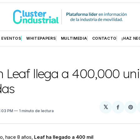
EVENTOS
WHITEPAPERS
MULTIMEDIA
CONTACTO
¡HAZ NE
n Leaf llega a 400,000 un
das
𝕏
Compart
Sh
2:03 PM
1 minuto de lectura
en
on
Facebo
Pin
o, hace 8 años,
Leaf ha llegado a 400 mil