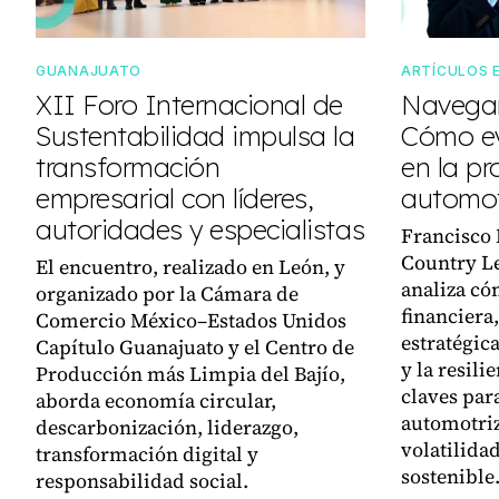
GUANAJUATO
ARTÍCULOS 
XII Foro Internacional de
Navegan
Sustentabilidad impulsa la
Cómo ev
transformación
en la pr
empresarial con líderes,
automot
autoridades y especialistas
Francisco
Country L
El encuentro, realizado en León, y
analiza có
organizado por la Cámara de
financiera,
Comercio México–Estados Unidos
estratégica
Capítulo Guanajuato y el Centro de
y la resili
Producción más Limpia del Bajío,
claves par
aborda economía circular,
automotriz
descarbonización, liderazgo,
volatilida
transformación digital y
sostenible
responsabilidad social.