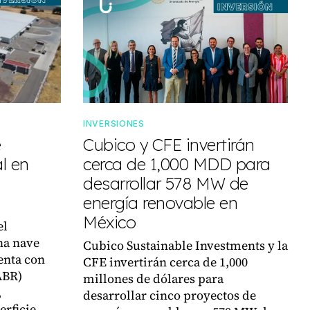
INVERSIONES
e
Cubico y CFE invertirán
l en
cerca de 1,000 MDD para
desarrollar 578 MW de
energía renovable en
México
el
na nave
Cubico Sustainable Investments y la
enta con
CFE invertirán cerca de 1,000
ABR)
millones de dólares para
,
desarrollar cinco proyectos de
erficie