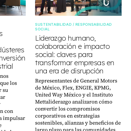
SUSTENTABILIDAD / RESPONSABILIDAD
SOCIAL
s
Liderazgo humano,
colaboración e impacto
lústeres
social: claves para
inversión
transformar empresas en
trial
una era de disrupción
rnos
Representantes de General Motors
 que los
de México, Flex, ENGIE, KPMG,
r su
United Way México y el Instituto
rar
Mettaliderazgo analizaron cómo
y
convertir los compromisos
ón con
corporativos en estrategias
a impulsar
sostenibles, alianzas y beneficios de
e
largo plazo para las comunidades.