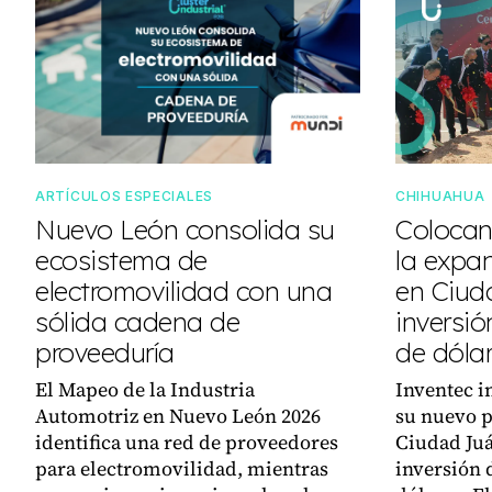
ARTÍCULOS ESPECIALES
CHIHUAHUA
Nuevo León consolida su
Colocan
ecosistema de
la expa
electromovilidad con una
en Ciud
sólida cadena de
inversió
proveeduría
de dóla
El Mapeo de la Industria
Inventec i
Automotriz en Nuevo León 2026
su nuevo p
identifica una red de proveedores
Ciudad Juá
para electromovilidad, mientras
inversión 