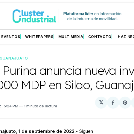
EVENTOS
WHITEPAPERS
MULTIMEDIA
CONTACTO
¡HAZ NE
GUANAJUATO
 Purina anuncia nueva inv
,000 MDP en Silao, Guana
𝕏
Compart
Sh
2
. 5:24 PM
1 minuto de lectura
en
on
Facebo
Pin
anajuato, 1 de septiembre de 2022.-
Siguen