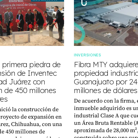
INVERSIONES
 primera piedra de
Fibra MTY adquier
nsión de Inventec
propiedad industria
ad Juárez con
Guanajuato por 24
n de 450 millones
millones de dólares
res
De acuerdo con la firma, 
inmueble adquirido es u
nició la construcción de
industrial Clase A que cu
royecto de expansión en
un Área Bruta Rentable (
rez, Chihuahua, con una
aproximada de 28,000 m²
de 450 millones de
construida sobre una sup