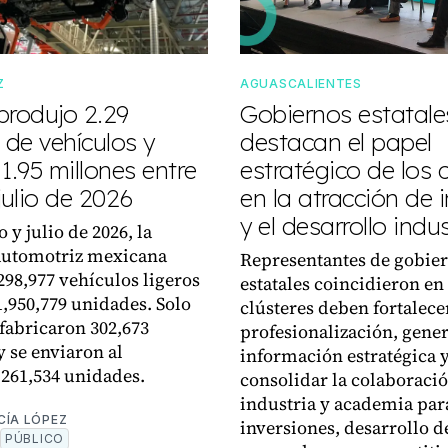
Z
AGUASCALIENTES
produjo 2.29
Gobiernos estatale
 de vehículos y
destacan el papel
1.95 millones entre
estratégico de los c
julio de 2026
en la atracción de 
y el desarrollo indus
 y julio de 2026, la
automotriz mexicana
Representantes de gobie
298,977 vehículos ligeros
estatales coincidieron en
1,950,779 unidades. Solo
clústeres deben fortalece
 fabricaron 302,673
profesionalización, gene
y se enviaron al
información estratégica 
 261,534 unidades.
consolidar la colaboraci
industria y academia par
CÍA LÓPEZ
inversiones, desarrollo d
PÚBLICO