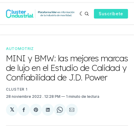
Suscríbete
AUTOMOTRIZ
MINI y BMW: las mejores marcas
de lujo en el Estudio de Calidad y
Confiabilidad de J.D. Power
CLUSTER 1
28 noviembre 2022
. 12:28 PM
1 minuto de lectura
𝕏
Compartir
Share
Compartir
Share
Compartir
en
on
en
on
via
Facebook
Pinterest
LinkedIn
WhatsApp
Email