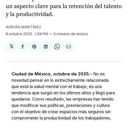
un aspecto clave para la retención del talento
y la productividad.
ADRIÁN MARTÍNEZ
8 octubre 2025
. 1:28 PM
3 minutos de lectura
𝕏
Compartir
Share
Compartir
Share
Compartir
en
on
en
on
via
Facebook
Pinterest
LinkedIn
WhatsApp
Email
Ciudad de México, octubre de 2025.-
No es
novedad pensar en lo estrechamente relacionada
que está la salud mental con el trabajo, es una
tendencia que surgió en los últimos años y llegó para
quedarse. Como resultado, las empresas han tenido
que modificar sus políticas, prestaciones y cultura
con el objetivo de crear espacios más seguros sin
comprometer la productividad de los trabajadores.