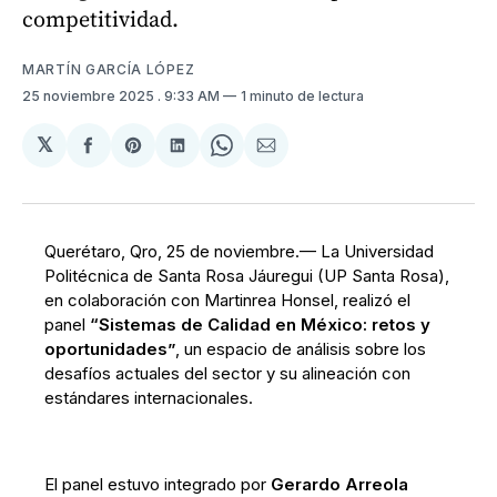
competitividad.
MARTÍN GARCÍA LÓPEZ
25 noviembre 2025
. 9:33 AM
1 minuto de lectura
𝕏
Compartir
Share
Compartir
Share
Compartir
en
on
en
on
via
Facebook
Pinterest
LinkedIn
WhatsApp
Email
Querétaro, Qro, 25 de noviembre.— La Universidad
Politécnica de Santa Rosa Jáuregui (UP Santa Rosa),
en colaboración con Martinrea Honsel, realizó el
panel
“Sistemas de Calidad en México: retos y
oportunidades”
, un espacio de análisis sobre los
desafíos actuales del sector y su alineación con
estándares internacionales.
El panel estuvo integrado por
Gerardo Arreola