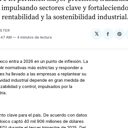
, impulsando sectores clave y fortaleciendo
a rentabilidad y la sostenibilidad industrial
USTER
𝕏
Compart
Sh
11:47 AM
4 minutos de lectura
en
on
Facebo
Pin
co entra a 2026 en un punto de inflexión. La
lir normativas más estrictas y responder a
 ha llevado a las empresas a replantear su
vidad industrial depende en gran medida de
zabilidad y control, impulsados por la
ria.
o clave para el país. De acuerdo con datos
éxico captó 40 mil 906 millones de dólares
IED) durante el tercer trimestre de 2025. Del