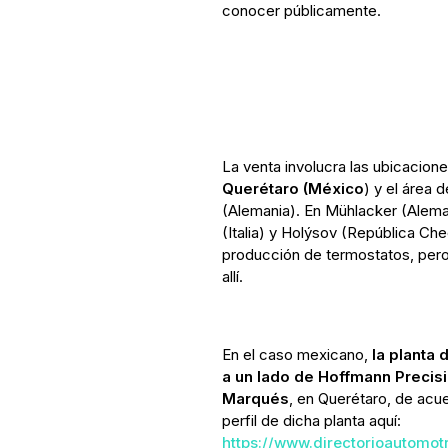
conocer públicamente.
La venta involucra las ubicacion
Querétaro (México
) y el área 
(Alemania). En Mühlacker (Aleman
(Italia) y Holýsov (República Ch
producción de termostatos, per
allí.
En el caso mexicano,
la planta
a un lado de Hoffmann Precisio
Marqués
, en Querétaro, de acu
perfil de dicha planta aquí:
https://www.directorioautomot