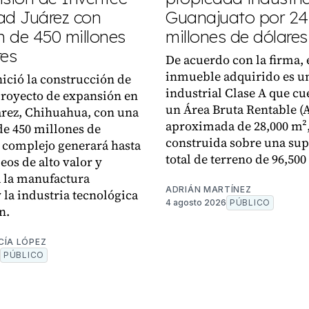
ad Juárez con
Guanajuato por 24
n de 450 millones
millones de dólares
res
De acuerdo con la firma, 
inmueble adquirido es u
nició la construcción de
industrial Clase A que cu
royecto de expansión en
un Área Bruta Rentable (
rez, Chihuahua, con una
aproximada de 28,000 m²
de 450 millones de
construida sobre una sup
l complejo generará hasta
total de terreno de 96,500
eos de alto valor y
á la manufactura
ADRIÁN MARTÍNEZ
 la industria tecnológica
4 agosto 2026
PÚBLICO
n.
CÍA LÓPEZ
PÚBLICO