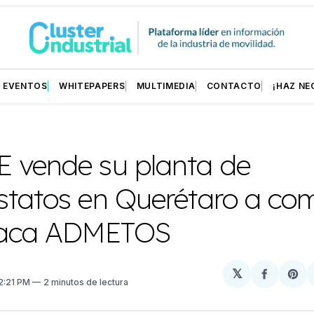
EVENTOS
WHITEPAPERS
MULTIMEDIA
CONTACTO
¡HAZ NE
 vende su planta de
statos en Querétaro a co
iaca ADMETOS
𝕏
Compart
Sh
12:21 PM
2 minutos de lectura
en
on
Facebo
Pin