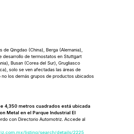
es de Qingdao (China), Berga (Alemania),
de desarrollo de termostatos en Stuttgart
ia), Busan (Corea del Sur), Grugliasco
eca), solo se ven afectadas las áreas de
o no los demás grupos de productos ubicados
 de 4,350 metros cuadrados está ubicada
n Metal en el Parque Industrial El
erdo con Directorio Automotriz. Accede al
riz.com.mx/listing/search/details/2225