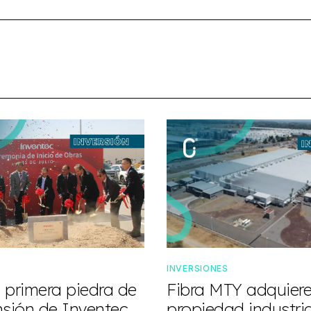
INVERSIONES
 primera piedra de
Fibra MTY adquier
nsión de Inventec
propiedad industria