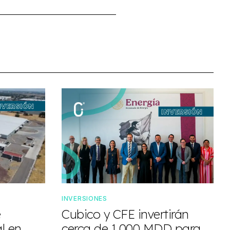
INVERSIONES
e
Cubico y CFE invertirán
l en
cerca de 1,000 MDD para