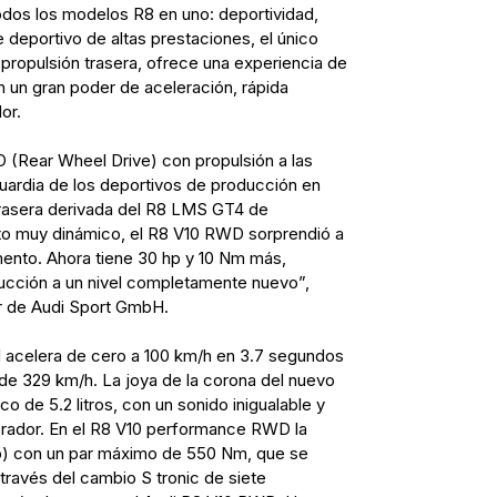
odos los modelos R8 en uno: deportividad,
 deportivo de altas prestaciones, el único
propulsión trasera, ofrece una experiencia de
n un gran poder de aceleración, rápida
or.
(Rear Wheel Drive) con propulsión a las
uardia de los deportivos de producción en
 trasera derivada del R8 LMS GT4 de
o muy dinámico, el R8 V10 RWD sorprendió a
mento. Ahora tiene 30 hp y 10 Nm más,
ucción a un nivel completamente nuevo”,
r de Audi Sport GmbH.
l acelera de cero a 100 km/h en 3.7 segundos
de 329 km/h. La joya de la corona del nuevo
o de 5.2 litros, con un sonido inigualable y
lerador. En el R8 V10 performance RWD la
p) con un par máximo de 550 Nm, que se
 través del cambio S tronic de siete