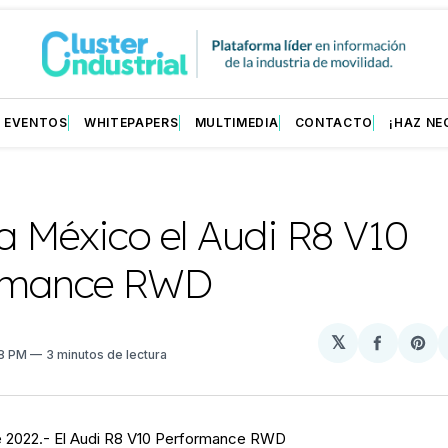
EVENTOS
WHITEPAPERS
MULTIMEDIA
CONTACTO
¡HAZ NE
a México el Audi R8 V10
rmance RWD
𝕏
Compart
Sh
08 PM
3 minutos de lectura
en
on
Facebo
Pin
de 2022.- El Audi R8 V10 Performance RWD