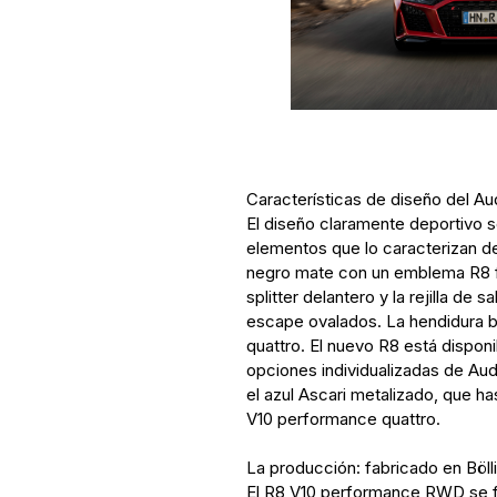
Características de diseño del A
El diseño claramente deportivo s
elementos que lo caracterizan des
negro mate con un emblema R8 f
splitter delantero y la rejilla de 
escape ovalados. La hendidura ba
quattro. El nuevo R8 está dispon
opciones individualizadas de Audi
el azul Ascari metalizado, que ha
V10 performance quattro.
La producción: fabricado en Böl
El R8 V10 performance RWD se fa