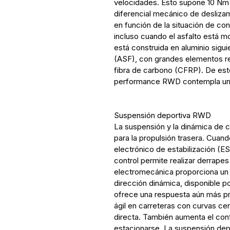
velocidades. Esto supone 10 Nm
diferencial mecánico de deslizami
en función de la situación de co
incluso cuando el asfalto está m
está construida en aluminio sigu
(ASF), con grandes elementos re
fibra de carbono (CFRP). De est
performance RWD contempla un r
Suspensión deportiva RWD
La suspensión y la dinámica de
para la propulsión trasera. Cuand
electrónico de estabilización (E
control permite realizar derrapes
electromecánica proporciona un c
dirección dinámica, disponible po
ofrece una respuesta aún más pr
ágil en carreteras con curvas cer
directa. También aumenta el confor
estacionarse. La suspensión de