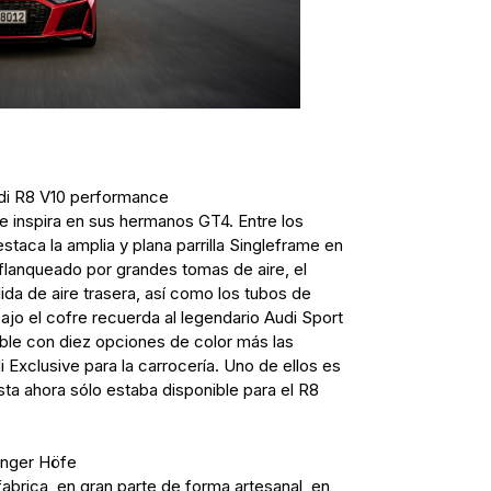
udi R8 V10 performance
e inspira en sus hermanos GT4. Entre los
taca la amplia y plana parrilla Singleframe en
lanqueado por grandes tomas de aire, el
salida de aire trasera, así como los tubos de
jo el cofre recuerda al legendario Audi Sport
ible con diez opciones de color más las
 Exclusive para la carrocería. Uno de ellos es
sta ahora sólo estaba disponible para el R8
linger Höfe
brica, en gran parte de forma artesanal, en