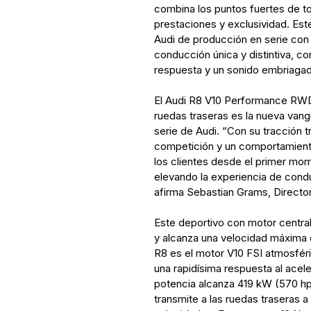
combina los puntos fuertes de t
prestaciones y exclusividad. Este
Audi de producción en serie con 
conducción única y distintiva, co
respuesta y un sonido embriagad
El Audi R8 V10 Performance RWD 
ruedas traseras es la nueva vang
serie de Audi. “Con su tracción
competición y un comportamient
los clientes desde el primer mo
elevando la experiencia de cond
afirma Sebastian Grams, Directo
Este deportivo con motor centra
y alcanza una velocidad máxima 
R8 es el motor V10 FSI atmosféric
una rapidísima respuesta al ace
potencia alcanza 419 kW (570 h
transmite a las ruedas traseras a