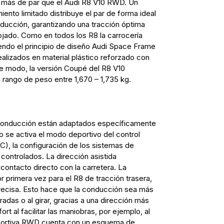
 más de par que el Audi R8 V10 RWD. Un
ento limitado distribuye el par de forma ideal
nducción, garantizando una tracción óptima
ojado. Como en todos los R8 la carrocería
iendo el principio de diseño Audi Space Frame
alizados en material plástico reforzado con
e modo, la versión Coupé del R8 V10
ango de peso entre 1,670 – 1,735 kg.
 conducción están adaptados específicamente
o se activa el modo deportivo del control
SC), la configuración de los sistemas de
 controlados. La dirección asistida
ontacto directo con la carretera. La
r primera vez para el R8 de tracción trasera,
ecisa. Esto hace que la conducción sea más
radas o al girar, gracias a una dirección más
t al facilitar las maniobras, por ejemplo, al
portiva RWD cuenta con un esquema de